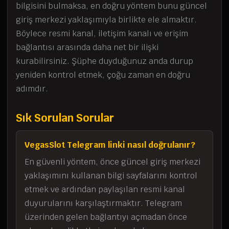
bilgisini bulmaksa, en doğru yöntem bunu güncel
giriş merkezi yaklaşımıyla birlikte ele almaktır.
Böylece resmi kanal, iletişim kanalı ve erişim
bağlantısı arasında daha net bir ilişki
kurabilirsiniz. Şüphe duyduğunuz anda durup
yeniden kontrol etmek, çoğu zaman en doğru
adımdır.
Sık Sorulan Sorular
VegasSlot Telegram linki nasıl doğrulanır?
En güvenli yöntem, önce güncel giriş merkezi
yaklaşımını kullanan bilgi sayfalarını kontrol
etmek ve ardından paylaşılan resmi kanal
duyurularını karşılaştırmaktır. Telegram
üzerinden gelen bağlantıyı açmadan önce