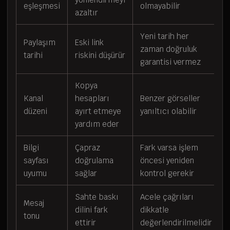
eşleşmesi
olmayabilir
azaltır
Yeni tarih her
Paylaşım
Eski link
zaman doğruluk
tarihi
riskini düşürür
garantisi vermez
Kopya
Kanal
hesapları
Benzer görseller
düzeni
ayırt etmeye
yanıltıcı olabilir
yardım eder
Bilgi
Çapraz
Fark varsa işlem
sayfası
doğrulama
öncesi yeniden
uyumu
sağlar
kontrol gerekir
Sahte baskı
Acele çağrıları
Mesaj
dilini fark
dikkatle
tonu
ettirir
değerlendirilmelidir