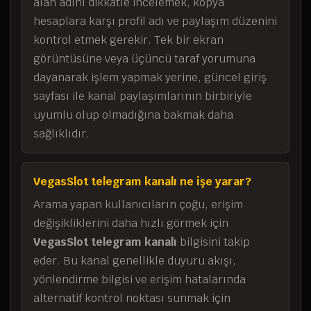
alan adını dikkatle incelemek, kopya
hesaplara karşı profil adı ve paylaşım düzenini
kontrol etmek gerekir. Tek bir ekran
görüntüsüne veya üçüncü taraf yorumuna
dayanarak işlem yapmak yerine, güncel giriş
sayfası ile kanal paylaşımlarının birbiriyle
uyumlu olup olmadığına bakmak daha
sağlıklıdır.
VegasSlot telegram kanalı ne işe yarar?
Arama yapan kullanıcıların çoğu, erişim
değişikliklerini daha hızlı görmek için
VegasSlot telegram kanalı
bilgisini takip
eder. Bu kanal genellikle duyuru akışı,
yönlendirme bilgisi ve erişim hatalarında
alternatif kontrol noktası sunmak için