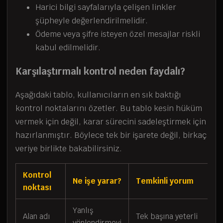
Harici bilgi sayfalarıyla çelişen linkler
şüpheyle değerlendirilmelidir.
Ödeme veya şifre isteyen özel mesajlar riskli
kabul edilmelidir.
Karşılaştırmalı kontrol neden faydalı?
Aşağıdaki tablo, kullanıcıların en sık baktığı
kontrol noktalarını özetler. Bu tablo kesin hüküm
vermek için değil, karar sürecini sadeleştirmek için
hazırlanmıştır. Böylece tek bir işarete değil, birkaç
veriye birlikte bakabilirsiniz.
Kontrol
Ne işe yarar?
Temkinli yorum
noktası
Yanlış
Alan adı
Tek başına yeterli
yönlendirmeyi