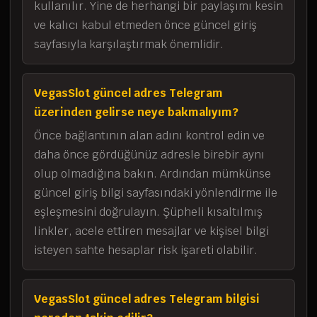
kullanılır. Yine de herhangi bir paylaşımı kesin
ve kalıcı kabul etmeden önce güncel giriş
sayfasıyla karşılaştırmak önemlidir.
VegasSlot güncel adres Telegram
üzerinden gelirse neye bakmalıyım?
Önce bağlantının alan adını kontrol edin ve
daha önce gördüğünüz adresle birebir aynı
olup olmadığına bakın. Ardından mümkünse
güncel giriş bilgi sayfasındaki yönlendirme ile
eşleşmesini doğrulayın. Şüpheli kısaltılmış
linkler, acele ettiren mesajlar ve kişisel bilgi
isteyen sahte hesaplar risk işareti olabilir.
VegasSlot güncel adres Telegram bilgisi