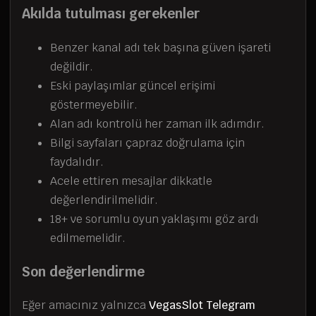
Akılda tutulması gerekenler
Benzer kanal adı tek başına güven işareti
değildir.
Eski paylaşımlar güncel erişimi
göstermeyebilir.
Alan adı kontrolü her zaman ilk adımdır.
Bilgi sayfaları çapraz doğrulama için
faydalıdır.
Acele ettiren mesajlar dikkatle
değerlendirilmelidir.
18+ ve sorumlu oyun yaklaşımı göz ardı
edilmemelidir.
Son değerlendirme
Eğer amacınız yalnızca
VegasSlot Telegram