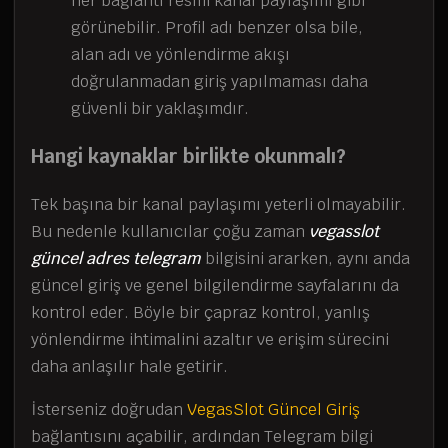
her bağlantı resmi kanal paylaşımı gibi
görünebilir. Profil adı benzer olsa bile,
alan adı ve yönlendirme akışı
doğrulanmadan giriş yapılmaması daha
güvenli bir yaklaşımdır.
Hangi kaynaklar birlikte okunmalı?
Tek başına bir kanal paylaşımı yeterli olmayabilir.
Bu nedenle kullanıcılar çoğu zaman
vegasslot
güncel adres telegram
bilgisini ararken, aynı anda
güncel giriş ve genel bilgilendirme sayfalarını da
kontrol eder. Böyle bir çapraz kontrol, yanlış
yönlendirme ihtimalini azaltır ve erişim sürecini
daha anlaşılır hale getirir.
İsterseniz doğrudan
VegasSlot Güncel Giriş
bağlantısını açabilir, ardından Telegram bilgi