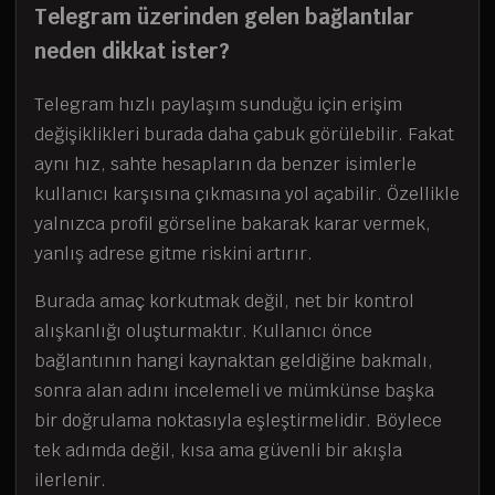
Telegram üzerinden gelen bağlantılar
neden dikkat ister?
Telegram hızlı paylaşım sunduğu için erişim
değişiklikleri burada daha çabuk görülebilir. Fakat
aynı hız, sahte hesapların da benzer isimlerle
kullanıcı karşısına çıkmasına yol açabilir. Özellikle
yalnızca profil görseline bakarak karar vermek,
yanlış adrese gitme riskini artırır.
Burada amaç korkutmak değil, net bir kontrol
alışkanlığı oluşturmaktır. Kullanıcı önce
bağlantının hangi kaynaktan geldiğine bakmalı,
sonra alan adını incelemeli ve mümkünse başka
bir doğrulama noktasıyla eşleştirmelidir. Böylece
tek adımda değil, kısa ama güvenli bir akışla
ilerlenir.