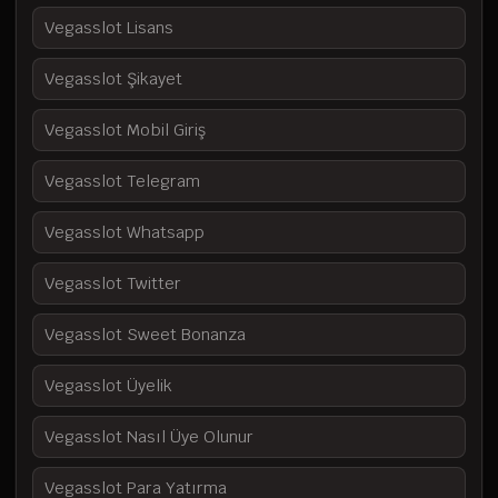
Vegasslot Lisans
Vegasslot Şikayet
Vegasslot Mobil Giriş
Vegasslot Telegram
Vegasslot Whatsapp
Vegasslot Twitter
Vegasslot Sweet Bonanza
Vegasslot Üyelik
Vegasslot Nasıl Üye Olunur
Vegasslot Para Yatırma