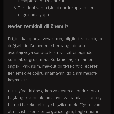
hesaplardan uzak durun.
Tereddüt varsa işlemi durdurup yeniden
doğrulama yapın.
Neden temkinli dil önemli?
Erişim, kampanya veya süreç bilgileri zaman içinde
değişebilir. Bu nedenle herhangi bir adresi,
avantajı veya sonucu kesin ve kalıcı biçimde
sunmak doğru olmaz. Kullanıcı açısından en
sağlıklı yaklaşım, mevcut bilgiyi kontrol ederek
ilerlemek ve doğrulanamayan iddialara mesafe
koymaktır.
Bu sayfadaki öne çıkan yaklaşım da budur: hızlı
başlangıç sunmak, ama aynı zamanda kullanıcıyı
bilinçli hareket etmeye teşvik etmek. Eğer devam
etmek isterseniz önce güncel giriş bağlantısını