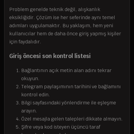
Problem genelde teknik değil, alışkanlık
eksikliğidir. Çözüm ise her seferinde aynı temel
adımları uygulamaktır. Bu yaklaşım, hem yeni
kullanıcılar hem de daha önce giriş yapmış kişiler
için faydalıdır.
Giriş öncesi son kontrol listesi
Bağlantının açık metin alan adını tekrar
okuyun.
Telegram paylaşımının tarihini ve bağlamını
kontrol edin.
Bilgi sayfasındaki yönlendirme ile eşleşme
arayın.
Özel mesajla gelen talepleri dikkate almayın.
Şifre veya kod isteyen üçüncü taraf