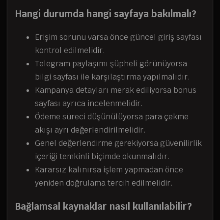
Hangi durumda hangi sayfaya bakılmalı?
Erişim sorunu varsa önce güncel giriş sayfası
kontrol edilmelidir.
Telegram paylaşımı şüpheli görünüyorsa
bilgi sayfası ile karşılaştırma yapılmalıdır.
Kampanya detayları merak ediliyorsa bonus
sayfası ayrıca incelenmelidir.
Ödeme süreci düşünülüyorsa para çekme
akışı ayrı değerlendirilmelidir.
Genel değerlendirme gerekiyorsa güvenilirlik
içeriği temkinli biçimde okunmalıdır.
Kararsız kalınırsa işlem yapmadan önce
yeniden doğrulama tercih edilmelidir.
Bağlamsal kaynaklar nasıl kullanılabilir?