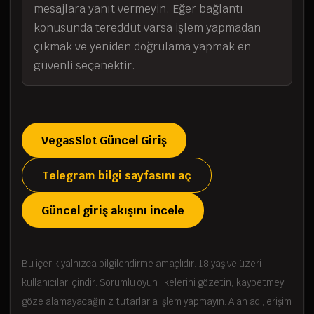
mesajlara yanıt vermeyin. Eğer bağlantı
konusunda tereddüt varsa işlem yapmadan
çıkmak ve yeniden doğrulama yapmak en
güvenli seçenektir.
VegasSlot Güncel Giriş
Telegram bilgi sayfasını aç
Güncel giriş akışını incele
Bu içerik yalnızca bilgilendirme amaçlıdır. 18 yaş ve üzeri
kullanıcılar içindir. Sorumlu oyun ilkelerini gözetin; kaybetmeyi
göze alamayacağınız tutarlarla işlem yapmayın. Alan adı, erişim