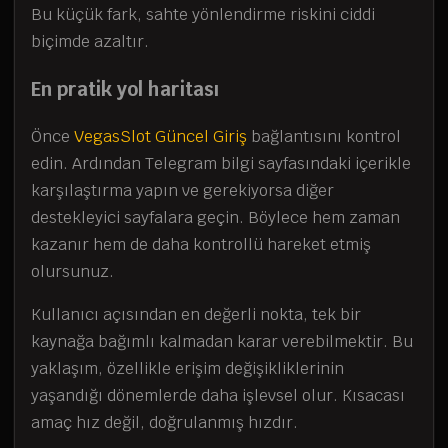
Bu küçük fark, sahte yönlendirme riskini ciddi
biçimde azaltır.
En pratik yol haritası
Önce
VegasSlot Güncel Giriş
bağlantısını kontrol
edin. Ardından Telegram bilgi sayfasındaki içerikle
karşılaştırma yapın ve gerekiyorsa diğer
destekleyici sayfalara geçin. Böylece hem zaman
kazanır hem de daha kontrollü hareket etmiş
olursunuz.
Kullanıcı açısından en değerli nokta, tek bir
kaynağa bağımlı kalmadan karar verebilmektir. Bu
yaklaşım, özellikle erişim değişikliklerinin
yaşandığı dönemlerde daha işlevsel olur. Kısacası
amaç hız değil, doğrulanmış hızdır.