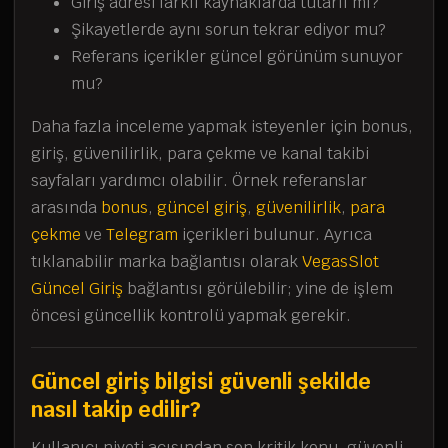
Giriş adresi farklı kaynaklarda tutarlı mı?
Şikayetlerde aynı sorun tekrar ediyor mu?
Referans içerikler güncel görünüm sunuyor
mu?
Daha fazla inceleme yapmak isteyenler için bonus,
giriş, güvenilirlik, para çekme ve kanal takibi
sayfaları yardımcı olabilir. Örnek referanslar
arasında
bonus
,
güncel giriş
,
güvenilirlik
,
para
çekme
ve
Telegram
içerikleri bulunur. Ayrıca
tıklanabilir marka bağlantısı olarak
VegasSlot
Güncel Giriş
bağlantısı görülebilir; yine de işlem
öncesi güncellik kontrolü yapmak gerekir.
Güncel giriş bilgisi güvenli şekilde
nasıl takip edilir?
Kullanıcı niyeti açısından son kritik konu, güvenli