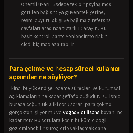
Önemli uyarı: Sadece tek bir paylaşımda
görülen bağlantıya güvenmek yerine,
resmi duyuru akışı ve bağımsız referans
sayfaları arasında tutarlılık arayın. Bu
basit kontrol, sahte yönlendirme riskini
ciddi biçimde azaltabilir.
Para çekme ve hesap süreci kullanıcı
açısından ne söylüyor?
İkinci büyük endişe, ödeme süreçleri ve kurumsal
açıklamaların ne kadar şeffaf olduğudur. Kullanıcı
burada çoğunlukla iki soru sorar: para çekme
gerçekten işliyor mu ve
VegasSlot lisans
beyanı ne
kadar net? Bu sorulara kesin hükümle değil,
gözlemlenebilir süreçlerle yaklaşmak daha