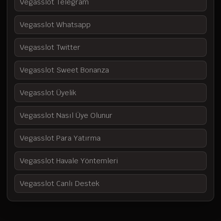
Vegasslot Telegram
Vegasslot Whatsapp
Vegasslot Twitter
Vegasslot Sweet Bonanza
Vegasslot Üyelik
Vegasslot Nasıl Üye Olunur
Vegasslot Para Yatırma
Vegasslot Havale Yöntemleri
Vegasslot Canlı Destek