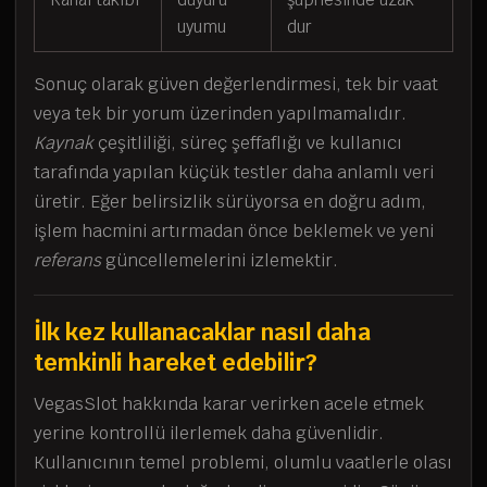
uyumu
dur
Sonuç olarak güven değerlendirmesi, tek bir vaat
veya tek bir yorum üzerinden yapılmamalıdır.
Kaynak
çeşitliliği, süreç şeffaflığı ve kullanıcı
tarafında yapılan küçük testler daha anlamlı veri
üretir. Eğer belirsizlik sürüyorsa en doğru adım,
işlem hacmini artırmadan önce beklemek ve yeni
referans
güncellemelerini izlemektir.
İlk kez kullanacaklar nasıl daha
temkinli hareket edebilir?
VegasSlot hakkında karar verirken acele etmek
yerine kontrollü ilerlemek daha güvenlidir.
Kullanıcının temel problemi, olumlu vaatlerle olası