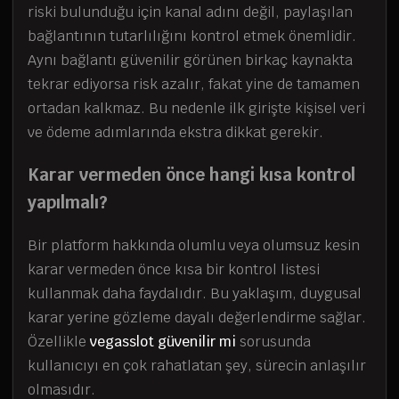
riski bulunduğu için kanal adını değil, paylaşılan
bağlantının tutarlılığını kontrol etmek önemlidir.
Aynı bağlantı güvenilir görünen birkaç kaynakta
tekrar ediyorsa risk azalır, fakat yine de tamamen
ortadan kalkmaz. Bu nedenle ilk girişte kişisel veri
ve ödeme adımlarında ekstra dikkat gerekir.
Karar vermeden önce hangi kısa kontrol
yapılmalı?
Bir platform hakkında olumlu veya olumsuz kesin
karar vermeden önce kısa bir kontrol listesi
kullanmak daha faydalıdır. Bu yaklaşım, duygusal
karar yerine gözleme dayalı değerlendirme sağlar.
Özellikle
vegasslot güvenilir mi
sorusunda
kullanıcıyı en çok rahatlatan şey, sürecin anlaşılır
olmasıdır.