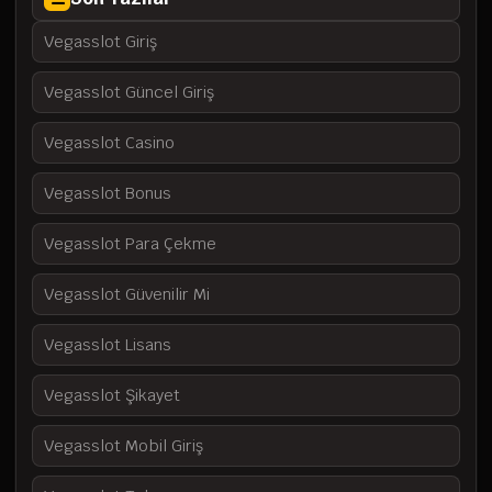
Vegasslot Giriş
Vegasslot Güncel Giriş
Vegasslot Casino
Vegasslot Bonus
Vegasslot Para Çekme
Vegasslot Güvenilir Mi
Vegasslot Lisans
Vegasslot Şikayet
Vegasslot Mobil Giriş