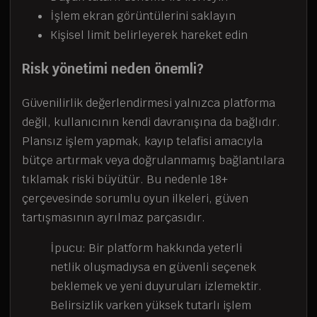
İşlem ekran görüntülerini saklayın
Kişisel limit belirleyerek hareket edin
Risk yönetimi neden önemli?
Güvenilirlik değerlendirmesi yalnızca platforma
değil, kullanıcının kendi davranışına da bağlıdır.
Plansız işlem yapmak, kayıp telafisi amacıyla
bütçe artırmak veya doğrulanmamış bağlantılara
tıklamak riski büyütür. Bu nedenle 18+
çerçevesinde sorumlu oyun ilkeleri, güven
tartışmasının ayrılmaz parçasıdır.
İpucu: Bir platform hakkında yeterli
netlik oluşmadıysa en güvenli seçenek
beklemek ve yeni duyuruları izlemektir.
Belirsizlik varken yüksek tutarlı işlem