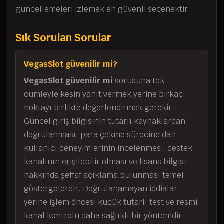
güncellemeleri izlemek en güvenli seçenektir.
Sık Sorulan Sorular
VegasSlot güvenilir mi?
VegasSlot güvenilir mi
sorusuna tek
cümleyle kesin yanıt vermek yerine birkaç
noktayı birlikte değerlendirmek gerekir.
Güncel giriş bilgisinin tutarlı kaynaklardan
doğrulanması, para çekme sürecine dair
kullanıcı deneyimlerinin incelenmesi, destek
kanalının erişilebilir olması ve lisans bilgisi
hakkında şeffaf açıklama bulunması temel
göstergelerdir. Doğrulanamayan iddialar
yerine işlem öncesi küçük tutarlı test ve resmi
kanal kontrolü daha sağlıklı bir yöntemdir.