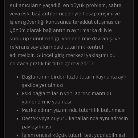
Kullanıcıların yaşadığı en büyük problem, sahte
veya eski bağlantılar nedeniyle hesap erişimi ve
işlem güvenliği konusunda tereddüt oluşmasıdır.
Çözüm olarak bağlantının aynı marka diliyle
sunulup sunulmadığı, yönlendirme davranışı ve
referans sayfalarındaki tutarlılık kontrol
edilmelidir. Güncel giriş merkezi yaklaşımı bu
noktada pratik bir filtre görevi görür.
Bağlantının birden fazla tutarlı kaynakta aynı
şekilde yer alması
Eski bağlantıların yeni adrese mantıklı
yönlendirme yapması
Marka adının yazımında tutarlılık bulunması
Destek veya duyuru kanallarında aynı adresin
paylaşılması
İşlem öncesi küçük tutarlı test yapılabilmesi