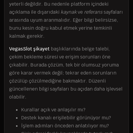
yeterli değildir. Bu nedenle platform içindeki
açıklama ile dışarıdaki
kaynak
ve
referans
sayfaları
arasında uyum aranmalıdır. Eğer bilgi belirsizse,
bunu kesin doğru kabul etmek yerine temkinli
kalmak gerekir.
VegasSlot şikayet
başlıklarında belge talebi,
çekim bekleme süresi ve erişim sorunları öne
çıkabilir. Burada çözüm, tek bir olumsuz yoruma
göre karar vermek değil; tekrar eden sorunların
çözülüp çözülmediğine bakmaktır. Düzenli
güncellenen bilgi sayfaları bu açıdan daha işlevsel
olabilir.
Kurallar açık ve anlaşılır mı?
Destek kanalı erişilebilir görünüyor mu?
İşlem adımları önceden anlatılıyor mu?