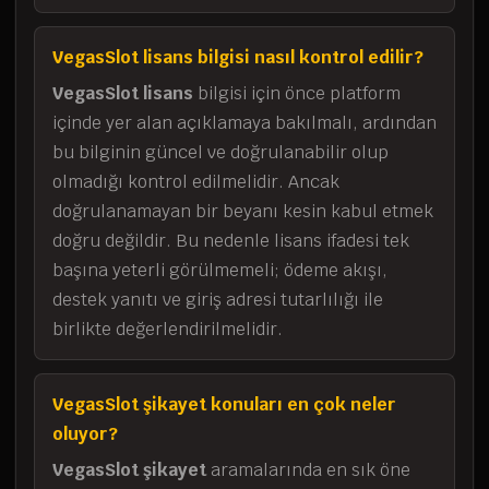
VegasSlot lisans bilgisi nasıl kontrol edilir?
VegasSlot lisans
bilgisi için önce platform
içinde yer alan açıklamaya bakılmalı, ardından
bu bilginin güncel ve doğrulanabilir olup
olmadığı kontrol edilmelidir. Ancak
doğrulanamayan bir beyanı kesin kabul etmek
doğru değildir. Bu nedenle lisans ifadesi tek
başına yeterli görülmemeli; ödeme akışı,
destek yanıtı ve giriş adresi tutarlılığı ile
birlikte değerlendirilmelidir.
VegasSlot şikayet konuları en çok neler
oluyor?
VegasSlot şikayet
aramalarında en sık öne