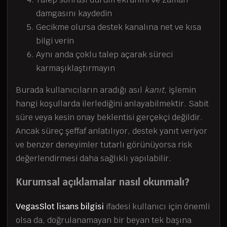
damgasını kaydedin
Gecikme olursa destek kanalına net ve kısa
bilgi verin
Aynı anda çoklu talep açarak süreci
karmaşıklaştırmayın
Burada kullanıcıların aradığı asıl
kanıt
, işlemin
hangi koşullarda ilerlediğini anlayabilmektir. Sabit
süre veya kesin onay beklentisi gerçekçi değildir.
Ancak süreç şeffaf anlatılıyor, destek yanıt veriyor
ve benzer deneyimler tutarlı görünüyorsa risk
değerlendirmesi daha sağlıklı yapılabilir.
Kurumsal açıklamalar nasıl okunmalı?
VegasSlot lisans bilgisi
ifadesi kullanıcı için önemli
olsa da, doğrulanamayan bir beyan tek başına