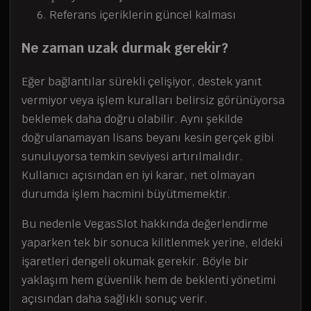
Referans içeriklerin güncel kalması
Ne zaman uzak durmak gerekir?
Eğer bağlantılar sürekli çelişiyor, destek yanıt
vermiyor veya işlem kuralları belirsiz görünüyorsa
beklemek daha doğru olabilir. Aynı şekilde
doğrulanamayan lisans beyanı kesin gerçek gibi
sunuluyorsa temkin seviyesi artırılmalıdır.
Kullanıcı açısından en iyi karar, net olmayan
durumda işlem hacmini büyütmemektir.
Bu nedenle VegasSlot hakkında değerlendirme
yaparken tek bir sonuca kilitlenmek yerine, eldeki
işaretleri dengeli okumak gerekir. Böyle bir
yaklaşım hem güvenlik hem de beklenti yönetimi
açısından daha sağlıklı sonuç verir.