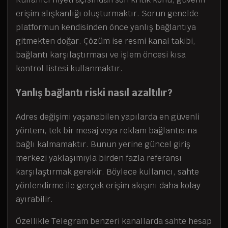
erişim alışkanlığı oluşturmaktır. Sorun genelde
platformun kendisinden önce yanlış bağlantıya
gitmekten doğar. Çözüm ise resmi kanal takibi,
bağlantı karşılaştırması ve işlem öncesi kısa
kontrol listesi kullanmaktır.
Yanlış bağlantı riski nasıl azaltılır?
Adres değişimi yaşanabilen yapılarda en güvenli
yöntem, tek bir mesaj veya reklam bağlantısına
bağlı kalmamaktır. Bunun yerine güncel giriş
merkezi yaklaşımıyla birden fazla referansı
karşılaştırmak gerekir. Böylece kullanıcı, sahte
yönlendirme ile gerçek erişim akışını daha kolay
ayırabilir.
Özellikle Telegram benzeri kanallarda sahte hesap