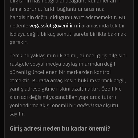
bilgisinin nasıl doğrulanacağıdır. Kullanıcıların
temel sorunu, farklı bağlantılar arasında
hangisinin doğru olduğunu ayırt edememektir. Bu
nedenle
vegasslot güvenilir mi
aramasında tek bir
iddiaya değil, birkaç somut işarete birlikte bakmak
gerekir.
Temkinli yaklaşımın ilk adımı, güncel giriş bilgisini
rastgele sosyal medya paylaşımlarından değil,
düzenli güncellenen bir merkezden kontrol
etmektir. Burada amaç kesin hüküm vermek değil,
yanlış adrese gitme riskini azaltmaktır. Özellikle
alan adı değişimi yaşanabilen yapılarda tutarlı
yönlendirme akışı önemli bir
doğrulama
ölçütü
sayılır.
Giriş adresi neden bu kadar önemli?