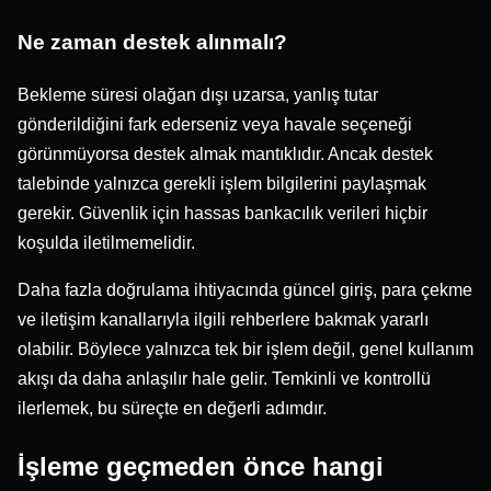
Ne zaman destek alınmalı?
Bekleme süresi olağan dışı uzarsa, yanlış tutar
gönderildiğini fark ederseniz veya havale seçeneği
görünmüyorsa destek almak mantıklıdır. Ancak destek
talebinde yalnızca gerekli işlem bilgilerini paylaşmak
gerekir. Güvenlik için hassas bankacılık verileri hiçbir
koşulda iletilmemelidir.
Daha fazla doğrulama ihtiyacında güncel giriş, para çekme
ve iletişim kanallarıyla ilgili rehberlere bakmak yararlı
olabilir. Böylece yalnızca tek bir işlem değil, genel kullanım
akışı da daha anlaşılır hale gelir. Temkinli ve kontrollü
ilerlemek, bu süreçte en değerli adımdır.
İşleme geçmeden önce hangi