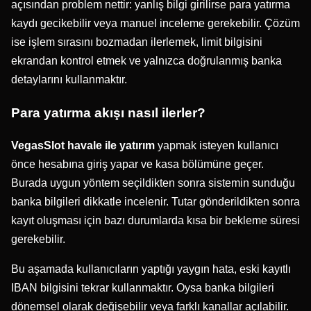
açısından problem nettir: yanlış bilgi girilirse para yatırma
kaydı gecikebilir veya manuel inceleme gerekebilir. Çözüm
ise işlem sırasını bozmadan ilerlemek, limit bilgisini
ekrandan kontrol etmek ve yalnızca doğrulanmış banka
detaylarını kullanmaktır.
Para yatırma akışı nasıl ilerler?
VegasSlot havale ile yatırım
yapmak isteyen kullanıcı
önce hesabına giriş yapar ve kasa bölümüne geçer.
Burada uygun yöntem seçildikten sonra sistemin sunduğu
banka bilgileri dikkatle incelenir. Tutar gönderildikten sonra
kayıt oluşması için bazı durumlarda kısa bir bekleme süresi
gerekebilir.
Bu aşamada kullanıcıların yaptığı yaygın hata, eski kayıtlı
IBAN bilgisini tekrar kullanmaktır. Oysa banka bilgileri
dönemsel olarak değişebilir veya farklı kanallar açılabilir.