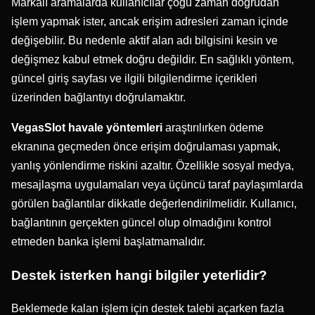
Markalı aramalarda kullanıcılar çoğu zaman doğrudan
işlem yapmak ister, ancak erişim adresleri zaman içinde
değişebilir. Bu nedenle aktif alan adı bilgisini kesin ve
değişmez kabul etmek doğru değildir. En sağlıklı yöntem,
güncel giriş sayfası ve ilgili bilgilendirme içerikleri
üzerinden bağlantıyı doğrulamaktır.
VegasSlot havale yöntemleri
araştırılırken ödeme
ekranına geçmeden önce erişim doğrulaması yapmak,
yanlış yönlendirme riskini azaltır. Özellikle sosyal medya,
mesajlaşma uygulamaları veya üçüncü taraf paylaşımlarda
görülen bağlantılar dikkatle değerlendirilmelidir. Kullanıcı,
bağlantının gerçekten güncel olup olmadığını kontrol
etmeden banka işlemi başlatmamalıdır.
Destek isterken hangi bilgiler yeterlidir?
Beklemede kalan işlem için destek talebi açarken fazla