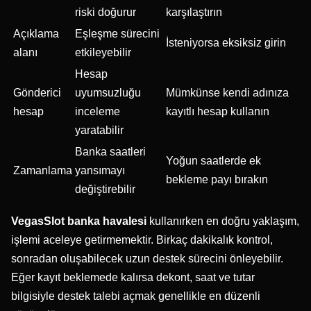
riski doğurur
karşılaştırın
Açıklama
Eşleşme sürecini
İsteniyorsa eksiksiz girin
alanı
etkileyebilir
Hesap
Gönderici
uyumsuzluğu
Mümkünse kendi adınıza
hesap
inceleme
kayıtlı hesap kullanın
yaratabilir
Banka saatleri
Yoğun saatlerde ek
Zamanlama
yansımayı
bekleme payı bırakın
değiştirebilir
VegasSlot banka havalesi
kullanırken en doğru yaklaşım,
işlemi aceleye getirmemektir. Birkaç dakikalık kontrol,
sonradan oluşabilecek uzun destek sürecini önleyebilir.
Eğer kayıt beklemede kalırsa dekont, saat ve tutar
bilgisiyle destek talebi açmak genellikle en düzenli