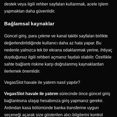
destek veya ilgili rehber sayfaları kullanmak, acele işlem
yapmaktan daha güvenlidir.
Bağlamsal kaynaklar
Güncel giriş, para çekme ve kanal takibi sayfaları birlikte
değerlendirildiğinde kullanıcı daha az hata yapar. Bu
nedenle yalnızca tek bir ekrana odaklanmak yerine, ihtiyaç
duyduğunuz ilgili rehberi açmanız faydalı olabilir. Özellikle
sahte bağlantı riskine karşı doğrulanmış kaynaklardan
ilerlemek önemlidir.
VegasSlot havale ile yatırım nasıl yapılır?
VegasSlot havale ile yatırım
sürecinde önce güncel giriş
bağlantısına ulaşıp hesabınıza giriş yapmanız gerekir.
Ardından kasa bölümünde banka transferine uygun
seçeneği açarak size gösterilen alıcı bilgilerini kontrol