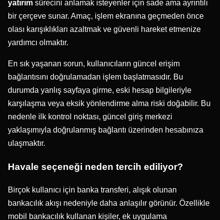
yatırım
sürecini anlamak isteyenler için sade ama ayrıntılı
bir çerçeve sunar. Amaç, işlem ekranına geçmeden önce
olası karışıklıkları azaltmak ve güvenli hareket etmenize
yardımcı olmaktır.
En sık yaşanan sorun, kullanıcıların güncel erişim
bağlantısını doğrulamadan işlem başlatmasıdır. Bu
durumda yanlış sayfaya girme, eski hesap bilgileriyle
karşılaşma veya eksik yönlendirme alma riski doğabilir. Bu
nedenle ilk kontrol noktası, güncel giriş merkezi
yaklaşımıyla doğrulanmış bağlantı üzerinden hesabınıza
ulaşmaktır.
Havale seçeneği neden tercih ediliyor?
Birçok kullanıcı için banka transferi, alışık olunan
bankacılık akışı nedeniyle daha anlaşılır görünür. Özellikle
mobil bankacılık kullanan kişiler, ek uygulama