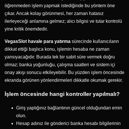
öğrenmeden işlem yapmak istediğinde bu yöntem öne
çıkar. Ancak kolay görünmesi, her zaman hatasız
ilerleyeceği anlamına gelmez; alıcı bilgisi ve tutar kontrolü
yine kritik önemdedir.
VegasSlot havale para yatırma
sürecinde kullanıcıların
dikkat ettiği başlıca konu, işlemin hesaba ne zaman
yansıyacağıdır. Burada tek bir sabit süre vermek doğru
olmaz; banka yoğunluğu, çalışma saatleri ve sistem içi
onay akışı sonucu etkileyebilir. Bu yüzden işlem öncesinde
ekranda görünen yönlendirmeleri dikkatle okumak gerekir.
İşlem öncesinde hangi kontroller yapılmalı?
Giriş yaptığınız bağlantının güncel olduğundan emin
olun.
Hesap adınız ile gönderici banka hesabı bilgilerinin