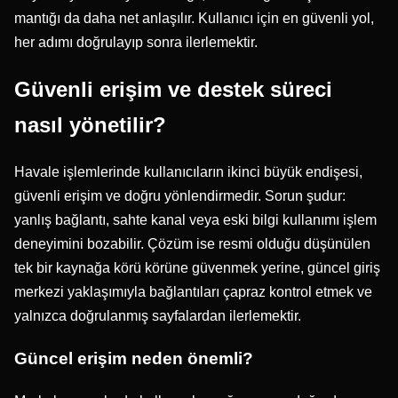
mantığı da daha net anlaşılır. Kullanıcı için en güvenli yol,
her adımı doğrulayıp sonra ilerlemektir.
Güvenli erişim ve destek süreci
nasıl yönetilir?
Havale işlemlerinde kullanıcıların ikinci büyük endişesi,
güvenli erişim ve doğru yönlendirmedir. Sorun şudur:
yanlış bağlantı, sahte kanal veya eski bilgi kullanımı işlem
deneyimini bozabilir. Çözüm ise resmi olduğu düşünülen
tek bir kaynağa körü körüne güvenmek yerine, güncel giriş
merkezi yaklaşımıyla bağlantıları çapraz kontrol etmek ve
yalnızca doğrulanmış sayfalardan ilerlemektir.
Güncel erişim neden önemli?